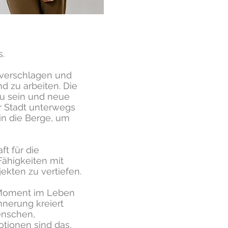
.
h verschlagen und
nd zu arbeiten. Die
 zu sein und neue
r Stadt unterwegs
in die Berge, um
t für die
Fähigkeiten mit
kten zu vertiefen.
r Moment im Leben
nnerung kreiert
Menschen,
tionen sind das,