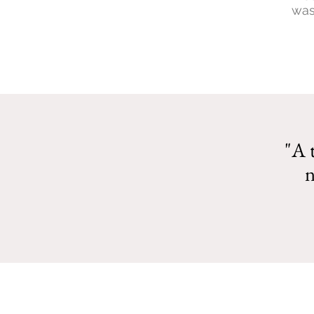
was
"A t
n