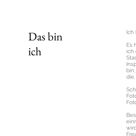
Das bin
Ich
Es 
ich
ich
Sta
Ins
bin
die
Sch
Fot
Fot
Bes
ein
wir
Fre