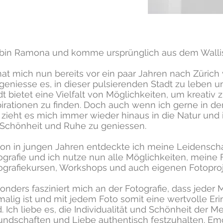
 bin Ramona und komme ursprünglich aus dem Wallis
hat mich nun bereits vor ein paar Jahren nach Züric
 geniesse es, in dieser pulsierenden Stadt zu leben u
dt bietet eine Vielfalt von Möglichkeiten, um kreativ
pirationen zu finden. Doch auch wenn ich gerne in de
, zieht es mich immer wieder hinaus in die Natur und 
 Schönheit und Ruhe zu geniessen.
on in jungen Jahren entdeckte ich meine Leidenschaf
ografie und ich nutze nun alle Möglichkeiten, meine 
ografiekursen, Workshops und auch eigenen Fotoproje
onders fasziniert mich an der Fotografie, dass jede
malig ist und mit jedem Foto somit eine wertvolle Eri
d. Ich liebe es, die Individualität und Schönheit der 
undschaften und Liebe authentisch festzuhalten. Emo