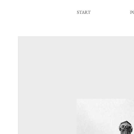
START
P