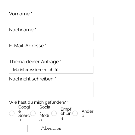
Vorname
Nachname
E-Mail-Adresse
Thema deiner Anfrage
Nachricht schreiben
Wie hast du mich gefunden?
*
Googl
Socia
Empf
e
l
Ander
ehlun
Searc
Medi
e
g
h
a
Absenden