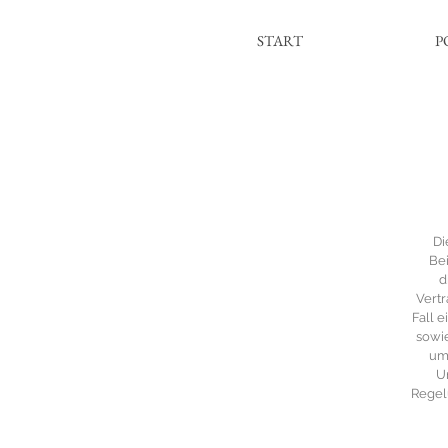
START
P
Di
Bei
d
Vertr
Fall e
sowi
um
U
Regel