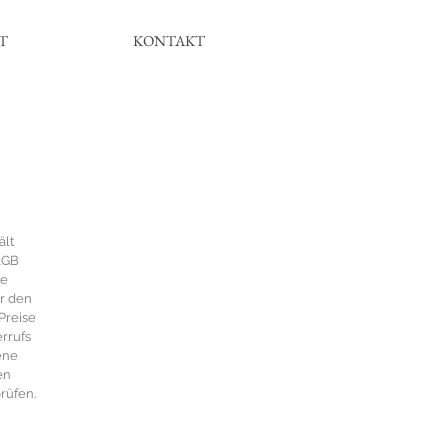
T
KONTAKT
ält
 AGB
ne
r den
Preise
rrufs
ene
en
rüfen.