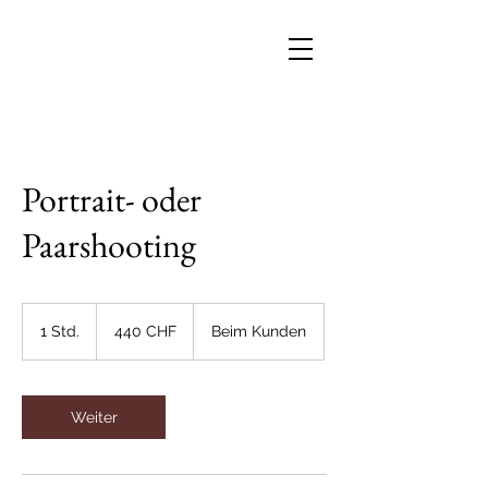
Portrait- oder
Paarshooting
440
Schweizer
1 Std.
1
440 CHF
Beim Kunden
Franken
S
t
d
Weiter